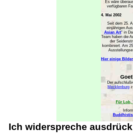
Es wäre überaus
verfügbaren Far
4. Mai 2002
Seit dem 25. A
einjährigen Aus
Asian Art
" in D
Team haben die Au
der Seidenstr
kombiniert. Am 25
Ausstellungse
Hier einige Bilder
Goet
Der aufschlußr
Mecklenburg
z
Für Lob, 
Infor
Buddhistis
Ich widerspreche ausdrück