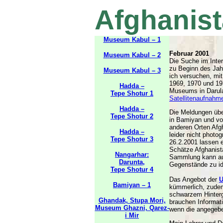
Afghanist
Museum Kabul – 1
Februar 2001
Museum Kabul – 2
Die Suche im Inte
zu Beginn des Jah
Museum Kabul – 3
ich versuchen, mi
1969, 1970 und 197
Hadda –
Museums in Darula
Tepe Shotur 1
Satellitenaufnahm
Hadda –
Die Meldungen übe
Tepe Shotur 2
in Bamiyan und vo
anderen Orten Afgh
Hadda –
leider nicht photog
Tepe Shotur 3
26.2.2001 lassen 
Schätze Afghanis
Nangarhar:
Sammlung kann au
Darunta,
Gegenstände zu ide
Tepe Shotur 4
Das Angebot der
Bamiyan – 1
kümmerlich, zudem
schwarzem Hinterg
Ghandak, Stupa Mori,
brauchen Informat
Museum Ghazni, Qarez-
wenn die angegebe
i Mir