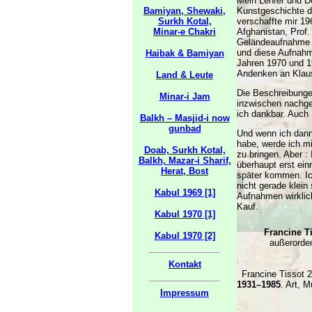
Mein Lehrer und D
Bamiyan, Shewaki,
Kunstgeschichte d
Surkh Kotal,
verschaffte mir 1
Minar-e Chakri
Afghanistan, Prof.
Geländeaufnahme i
und diese Aufnahm
Haibak & Bamiyan
Jahren 1970 und 1
Andenken an Klaus
Land & Leute
Die Beschreibung
Minar-i Jam
inzwischen nachge
ich dankbar. Auc
Balkh – Masjid-i now
gunbad
Und wenn ich dann 
habe, werde ich m
Doab, Surkh Kotal,
zu bringen. Aber :
Balkh, Mazar-i Sharif,
überhaupt erst ei
Herat, Bost
später kommen. Ich
nicht gerade klei
Kabul 1969 [1]
Aufnahmen wirklich
Kauf.
Kabul 1970 [1]
Francine T
Kabul 1970 [2]
außerorden
Kontakt
Francine Tissot 
1931–1985
. Art, 
Impressum